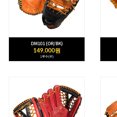
DM101 (OR/BK)
149,000원
1루수(우)