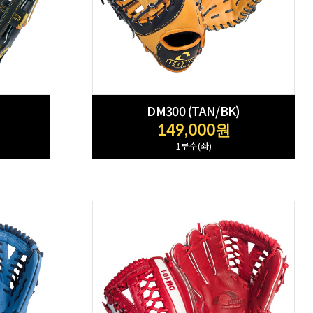
DM300 (TAN/BK)
149,000원
1루수(좌)