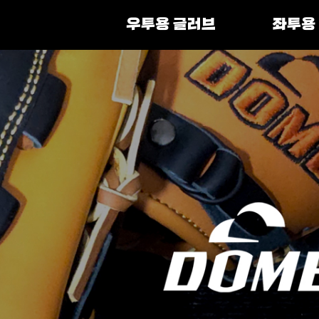
우투용 글러브
좌투용