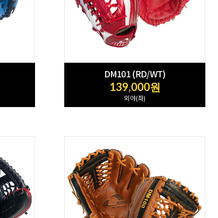
DM101 (RD/WT)
139,000원
외야(좌)