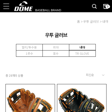
0
홈
우투 글러브
내야
우투 글러브
멀티/투수용
외야
내야
1루수
포수
TR GLOVE
총
개의 상품
28