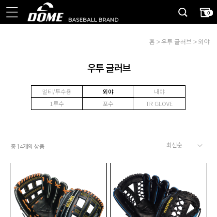
0
홈
우투 글러브
외야
우투 글러브
멀티/투수용
외야
내야
1루수
포수
TR GLOVE
총
개의 상품
14