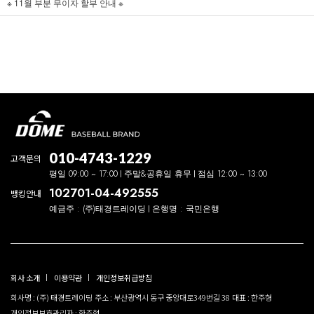
※ 11월 부분 무이자 할부 안내 ※
010-4743-1229
고객문의
평일 09:00 ~ 17:00
주말&공휴일 휴무
점심 12:00 ~ 13:00
102701-04-492555
뱅킹안내
예금주 : (주)태경트레이딩
은행명 : 국민은행
회사 소개
이용약관
개인정보취급방침
회사명 : (주) 태경트레이딩
주소 : 부산광역시 동구 중앙대로349번길 38
대표 : 한주형
개인정보보호관리자 : 한주형