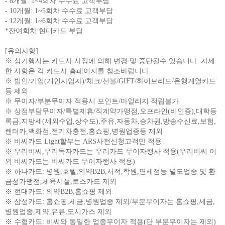
- 8개월: 1~4회차 수수료 고객부담
- 10개월: 1~5회차 수수료 고객부담
- 12개월: 1~6회차 수수료 고객부담
*잔여회차 현대카드 부담
[유의사항]
※ 상기행사는 카드사 사정에 의해 변경 및 중단될수 있습니다. 자세
한 사항은 각 카드사 홈페이지를 참조바랍니다.
※ 법인/기업(개인사업자)/체크/선불/GIFT/하이브리드/은행계열카드
등 제외
※ 무이자/부분무이자 적용시 포인트/마일리지 적립불가
※ 상점부담무이자/특별제휴/직계약가맹점,오프라인(비인증),대학등
록금,지방세(세외수입,상수도),주유,자동차,승차권,방송수신료,보험,
렌터카,백화점,전기차충전,홈쇼핑,병원업종등 제외
※ 비씨카드 Light할부는 ARS사전신청고객만 적용
※ 우리비씨,우리독자카드는 우리카드 무이자행사 적용(우리비씨 이
외 비씨카드는 비씨카드 무이자행사 적용)
※ 하나카드: 병원,호텔,의약B2B,서적,학원,면세점등 별도업종 및 환
금성가맹점,체육시설,토스카드 제외
※ 현대카드: 의약B2B,홈쇼핑 제외
※ 삼성카드: 홈쇼핑,세금,병원업종 제외/부분무이자는 홈쇼핑,세금,
병원업종,제약,유류,도시가스 제외
※ 수협카드: 비씨와 동일한 업종무이자 적용(단 부분무이자는 제외)