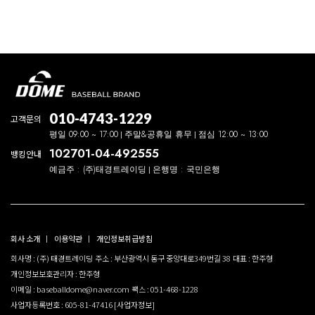
010-4743-1229
고객문의
평일 09:00 ~ 17:00
주말&공휴일 휴무
점심 12:00 ~ 13:00
102701-04-492555
뱅킹안내
예금주 : (주)태경트레이딩
은행명 : 국민은행
회사 소개
이용약관
개인정보취급방침
회사명 : (주) 태경트레이딩
주소 : 부산광역시 동구 중앙대로349번길 38
대표 : 한주형
개인정보보호관리자 : 한주형
이메일 : baseballdome@naver.com
팩스 : 051-468-1228
사업자등록번호 : 605-81-47416
[사업자정보]