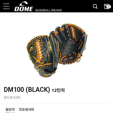
0
DM100 (BLACK)
12인치
멀티,투수(좌)
원산지
인도네시아