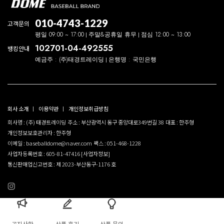
010-4743-1229
고객문의
평일 09:00 ~ 17:00
주말&공휴일 휴무
점심 12:00 ~ 13:00
102701-04-492555
뱅킹안내
예금주 : (주)태경트레이딩
은행명 : 국민은행
회사 소개
이용약관
개인정보취급방침
회사명 : (주) 태경트레이딩
주소 : 부산광역시 동구 중앙대로349번길 38
대표 : 한주형
개인정보보호관리자 : 한주형
이메일 : baseballdome@naver.com
팩스 : 051-468-1228
사업자등록번호 : 605-81-47416
[사업자정보]
통신판매업신고번호 : 제 2023-부산동구-1176 호
공지사항
상품 후기
상품 문의