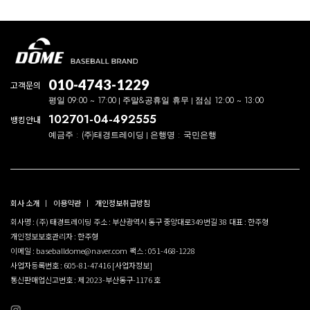
010-4743-1229
고객문의
평일 09:00 ~ 17:00
주말&공휴일 휴무
점심 12:00 ~ 13:00
102701-04-492555
뱅킹안내
예금주 : (주)태경트레이딩
은행명 : 국민은행
회사 소개
이용약관
개인정보취급방침
회사명 : (주) 태경트레이딩
주소 : 부산광역시 동구 중앙대로349번길 38
대표 : 한주형
개인정보보호관리자 : 한주형
이메일 : baseballdome@naver.com
팩스 : 051-468-1228
사업자등록번호 : 605-81-47416
[사업자정보]
통신판매업신고번호 : 제 2023-부산동구-1176 호