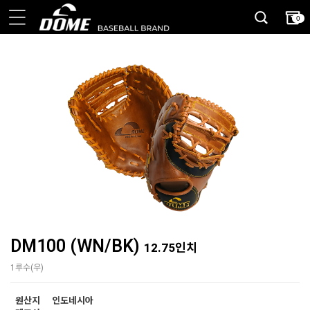
0
DM100 (WN/BK)
12.75인치
1루수(우)
원산지
인도네시아