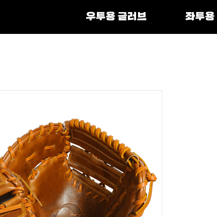
우투용 글러브
좌투용