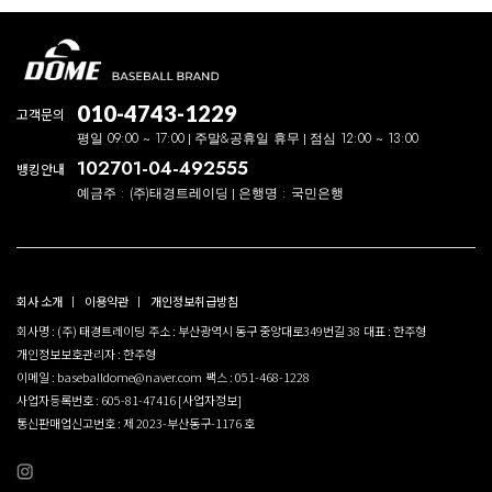
010-4743-1229
고객문의
평일 09:00 ~ 17:00
주말&공휴일 휴무
점심 12:00 ~ 13:00
102701-04-492555
뱅킹안내
예금주 : (주)태경트레이딩
은행명 : 국민은행
회사 소개
이용약관
개인정보취급방침
회사명 : (주) 태경트레이딩
주소 : 부산광역시 동구 중앙대로349번길 38
대표 : 한주형
개인정보보호관리자 : 한주형
이메일 : baseballdome@naver.com
팩스 : 051-468-1228
사업자등록번호 : 605-81-47416
[사업자정보]
통신판매업신고번호 : 제 2023-부산동구-1176 호