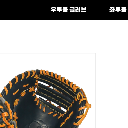
우투용 글러브
좌투용