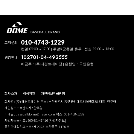
010-4743-1229
고객문의
평일 09:00 ~ 17:00
주말&공휴일 휴무
점심 12:00 ~ 13:00
102701-04-492555
뱅킹안내
예금주 : (주)태경트레이딩
은행명 : 국민은행
회사 소개
이용약관
개인정보취급방침
회사명 : (주) 태경트레이딩
주소 : 부산광역시 동구 중앙대로349번길 38
대표 : 한주형
개인정보보호관리자 : 한주형
이메일 : baseballdome@naver.com
팩스 : 051-468-1228
사업자등록번호 : 605-81-47416
[사업자정보]
통신판매업신고번호 : 제 2023-부산동구-1176 호