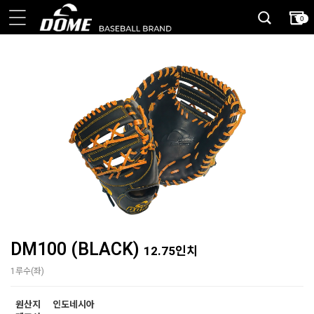
0
DM100 (BLACK)
12.75인치
1루수(좌)
원산지
인도네시아