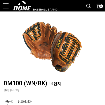
0
DM100 (WN/BK)
12인치
멀티,투수(우)
원산지
인도네시아