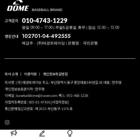
010-4743-1229
고객문의
평일 09:00 ~ 17:00
주말&공휴일 휴무
점심 12:00 ~ 13:00
102701-04-492555
뱅킹안내
예금주 : (주)태경트레이딩
은행명 : 국민은행
회사 소개
이용약관
개인정보취급방침
회사명 : (주) 태경트레이딩
주소 : 부산광역시 동구 중앙대로349번길 38
대표 : 한주형
개인정보보호관리자 : 한주형
이메일 : baseballdome@naver.com
팩스 : 051-468-1228
사업자등록번호 : 605-81-47416
[사업자정보]
통신판매업신고번호 : 제 2023-부산동구-1176 호