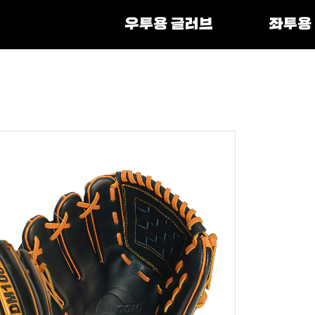
우투용 글러브
좌투용