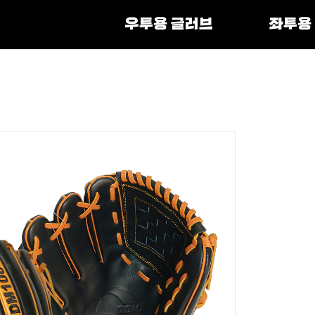
우투용 글러브
좌투용