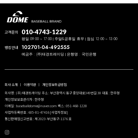
010-4743-1229
고객문의
평일 09:00 ~ 17:00
주말&공휴일 휴무
점심 12:00 ~ 13:00
102701-04-492555
뱅킹안내
예금주 : (주)태경트레이딩
은행명 : 국민은행
회사 소개
이용약관
개인정보취급방침
회사명 : (주) 태경트레이딩
주소 : 부산광역시 동구 중앙대로349번길 38
대표 : 한주형
개인정보보호관리자 : 한주형
이메일 : baseballdome@naver.com
팩스 : 051-468-1228
사업자등록번호 : 605-81-47416
[사업자정보]
통신판매업신고번호 : 제 2023-부산동구-1176 호