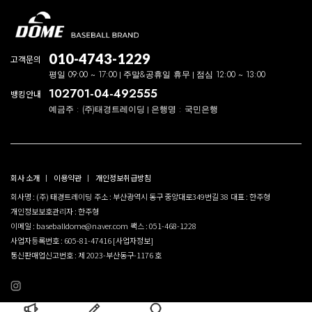
010-4743-1229
고객문의
평일 09:00 ~ 17:00
주말&공휴일 휴무
점심 12:00 ~ 13:00
102701-04-492555
뱅킹안내
예금주 : (주)태경트레이딩
은행명 : 국민은행
회사 소개
이용약관
개인정보취급방침
회사명 : (주) 태경트레이딩
주소 : 부산광역시 동구 중앙대로349번길 38
대표 : 한주형
개인정보보호관리자 : 한주형
이메일 : baseballdome@naver.com
팩스 : 051-468-1228
사업자등록번호 : 605-81-47416
[사업자정보]
통신판매업신고번호 : 제 2023-부산동구-1176 호