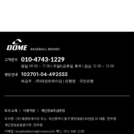
010-4743-1229
고객문의
평일 09:00 ~ 17:00
주말&공휴일 휴무
점심 12:00 ~ 13:00
102701-04-492555
뱅킹안내
예금주 : (주)태경트레이딩
은행명 : 국민은행
회사 소개
이용약관
개인정보취급방침
회사명 : (주) 태경트레이딩
주소 : 부산광역시 동구 중앙대로349번길 38
대표 : 한주형
개인정보보호관리자 : 한주형
이메일 : baseballdome@naver.com
팩스 : 051-468-1228