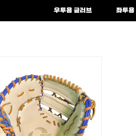
우투용 글러브
좌투용