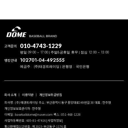
010-4743-1229
고객문의
평일 09:00 ~ 17:00
주말&공휴일 휴무
점심 12:00 ~ 13:00
102701-04-492555
뱅킹안내
예금주 : (주)태경트레이딩
은행명 : 국민은행
회사 소개
이용약관
개인정보취급방침
회사명 : (주) 태경트레이딩
주소 : 부산광역시 동구 중앙대로349번길 38
대표 : 한주형
개인정보보호관리자 : 한주형
이메일 : baseballdome@naver.com
팩스 : 051-468-1228
사업자등록번호 : 605-81-47416
[사업자정보]
통신판매업신고번호 : 제 2023-부산동구-1176 호