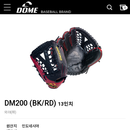
0
DM200 (BK/RD)
13인치
외야(좌)
원산지
인도네시아