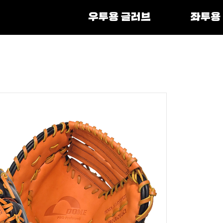
우투용 글러브
좌투용