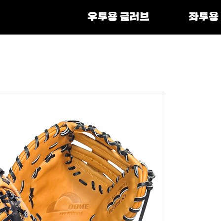
우투용 글러브
좌투용