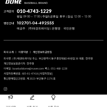
010-4743-1229
고객문의
평일 09:00 ~ 17:00
주말&공휴일 휴무
점심 12:00 ~ 13:00
102701-04-492555
뱅킹안내
예금주 : (주)태경트레이딩
은행명 : 국민은행
회사 소개
이용약관
개인정보취급방침
회사명 : (주) 태경트레이딩
주소 : 부산광역시 동구 중앙대로349번길 38
대표 : 한주형
개인정보보호관리자 : 한주형
이메일 : baseballdome@naver.com
팩스 : 051-468-1228
사업자등록번호 : 605-81-47416
[사업자정보]
통신판매업신고번호 : 제 2023-부산동구-1176 호
공지사항
상품 후기
상품 문의