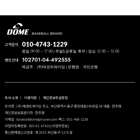
010-4743-1229
고객문의
평일 09:00 ~ 17:00
주말&공휴일 휴무
점심 12:00 ~ 13:00
102701-04-492555
뱅킹안내
예금주 : (주)태경트레이딩
은행명 : 국민은행
회사 소개
이용약관
개인정보취급방침
회사명 : (주) 태경트레이딩
주소 : 부산광역시 동구 중앙대로349번길 38
대표 : 한주형
개인정보보호관리자 : 한주형
이메일 : baseballdome@naver.com
팩스 : 051-468-1228
사업자등록번호 : 605-81-47416
[사업자정보]
통신판매업신고번호 : 제 2023-부산동구-1176 호