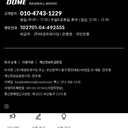
010-4743-1229
고객문의
평일 09:00 ~ 17:00
주말&공휴일 휴무
점심 12:00 ~ 13:00
102701-04-492555
뱅킹안내
예금주 : (주)태경트레이딩
은행명 : 국민은행
회사 소개
이용약관
개인정보취급방침
회사명 : (주) 태경트레이딩
주소 : 부산광역시 동구 중앙대로349번길 38
대표 : 한주형
개인정보보호관리자 : 한주형
이메일 : baseballdome@naver.com
팩스 : 051-468-1228
사업자등록번호 : 605-81-47416
[사업자정보]
통신판매업신고번호 : 제 2023-부산동구-1176 호
공지사항
상품 후기
상품 문의