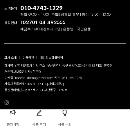
010-4743-1229
고객문의
평일 09:00 ~ 17:00
주말&공휴일 휴무
점심 12:00 ~ 13:00
102701-04-492555
뱅킹안내
예금주 : (주)태경트레이딩
은행명 : 국민은행
회사 소개
이용약관
개인정보취급방침
회사명 : (주) 태경트레이딩
주소 : 부산광역시 동구 중앙대로349번길 38
대표 : 한주형
개인정보보호관리자 : 한주형
이메일 : baseballdome@naver.com
팩스 : 051-468-1228
사업자등록번호 : 605-81-47416
[사업자정보]
통신판매업신고번호 : 제 2023-부산동구-1176 호
공지사항
상품 후기
상품 문의