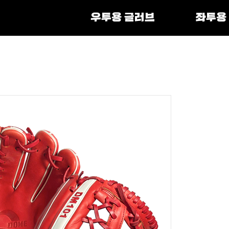
우투용 글러브
좌투용