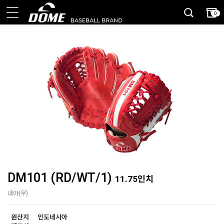
0
DM101 (RD/WT/1)
11.75인치
내야(우)
원산지
인도네시아