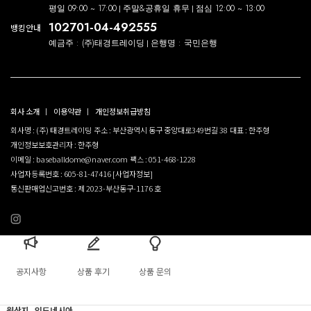
평일 09:00 ~ 17:00
주말&공휴일 휴무
점심 12:00 ~ 13:00
102701-04-492555
뱅킹안내
예금주 : (주)태경트레이딩
은행명 : 국민은행
회사 소개
이용약관
개인정보취급방침
회사명 : (주) 태경트레이딩
주소 : 부산광역시 동구 중앙대로349번길 38
대표 : 한주형
개인정보보호관리자 : 한주형
이메일 : baseballdome@naver.com
팩스 : 051-468-1228
사업자등록번호 : 605-81-47416
[사업자정보]
통신판매업신고번호 : 제 2023-부산동구-1176 호
공지사항
상품 후기
상품 문의