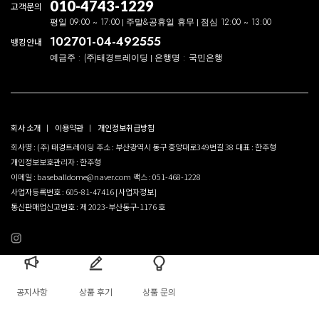
010-4743-1229
고객문의
평일 09:00 ~ 17:00
주말&공휴일 휴무
점심 12:00 ~ 13:00
102701-04-492555
뱅킹안내
예금주 : (주)태경트레이딩
은행명 : 국민은행
회사 소개
이용약관
개인정보취급방침
회사명 : (주) 태경트레이딩
주소 : 부산광역시 동구 중앙대로349번길 38
대표 : 한주형
개인정보보호관리자 : 한주형
이메일 : baseballdome@naver.com
팩스 : 051-468-1228
사업자등록번호 : 605-81-47416
[사업자정보]
통신판매업신고번호 : 제 2023-부산동구-1176 호
공지사항
상품 후기
상품 문의