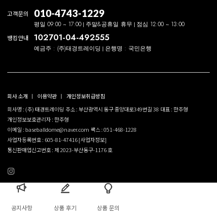
010-4743-1229
고객문의
평일 09:00 ~ 17:00
주말&공휴일 휴무
점심 12:00 ~ 13:00
102701-04-492555
뱅킹안내
예금주 : (주)태경트레이딩
은행명 : 국민은행
회사 소개
이용약관
개인정보취급방침
회사명 : (주) 태경트레이딩
주소 : 부산광역시 동구 중앙대로349번길 38
대표 : 한주형
개인정보보호관리자 : 한주형
이메일 : baseballdome@naver.com
팩스 : 051-468-1228
사업자등록번호 : 605-81-47416
[사업자정보]
통신판매업신고번호 : 제 2023-부산동구-1176 호
공지사항
상품 후기
상품 문의