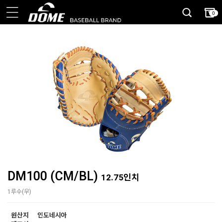
0
DM100 (CM/BL)
12.75인치
1루수(우)
원산지
인도네시아