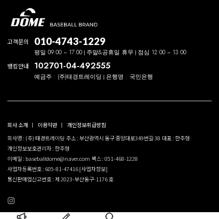
010-4743-1229
고객문의
평일 09:00 ~ 17:00
주말&공휴일 휴무
점심 12:00 ~ 13:00
102701-04-492555
뱅킹안내
예금주 : (주)태경트레이딩
은행명 : 국민은행
회사 소개
이용약관
개인정보취급방침
회사명 : (주) 태경트레이딩
주소 : 부산광역시 동구 중앙대로349번길 38
대표 : 한주형
개인정보보호관리자 : 한주형
이메일 : baseballdome@naver.com
팩스 : 051-468-1228
사업자등록번호 : 605-81-47416
[사업자정보]
통신판매업신고번호 : 제 2023-부산동구-1176 호