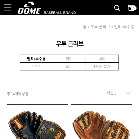
0
홈
우투 글러브
멀티/투수용
우투 글러브
멀티/투수용
외야
내야
1루수
포수
TR GLOVE
총
개의 상품
14