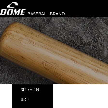
멀티/투수용
외야