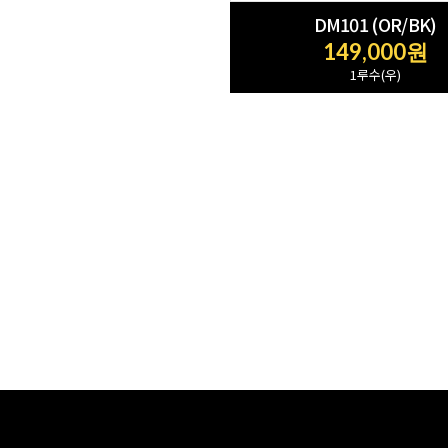
DM101 (OR/BK)
149,000원
1루수(우)