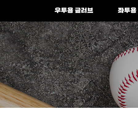
우투용 글러브
좌투용