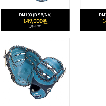
DM100 (D.SB/NV)
DM3
149,000원
1
1루수(우)