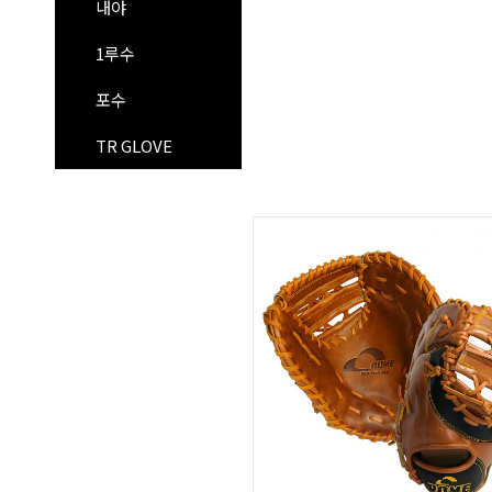
내야
1루수
포수
TR GLOVE