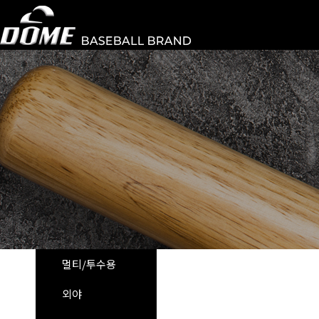
멀티/투수용
외야