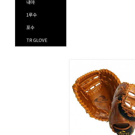
내야
1루수
포수
TR GLOVE