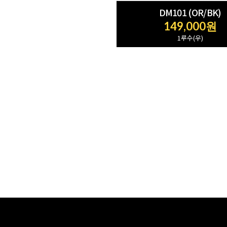
DM101 (OR/BK)
149,000원
1루수(우)