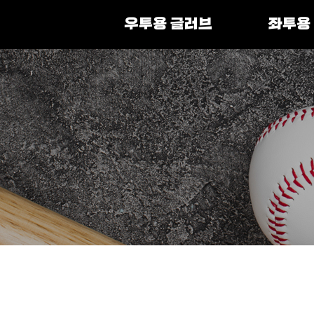
우투용 글러브
좌투용