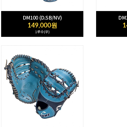
DM100 (D.SB/NV)
DM3
149,000원
1
1루수(우)