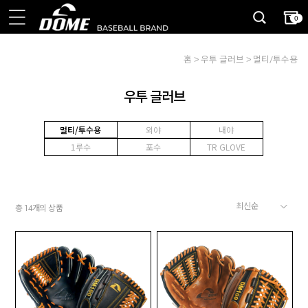
0
홈
우투 글러브
멀티/투수용
우투 글러브
멀티/투수용
외야
내야
1루수
포수
TR GLOVE
총
개의 상품
14