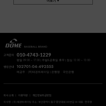
더보기 ▼
010-4743-1229
고객문의
평일 09:00 ~ 17:00
주말&공휴일 휴무
점심 12:00 ~ 13:00
102701-04-492555
뱅킹안내
예금주 : (주)태경트레이딩
은행명 : 국민은행
회사 소개
이용약관
개인정보취급방침
회사명 : (주) 태경트레이딩
주소 : 부산광역시 동구 중앙대로349번길 38
대표 : 한주형