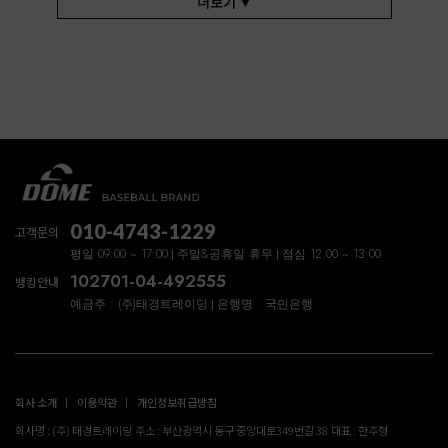
더보기 ▼
010-4743-1229
고객문의
평일 09:00 ~ 17:00
주말&공휴일 휴무
점심 12:00 ~ 13:00
102701-04-492555
뱅킹안내
예금주 : (주)태경트레이딩
은행명 : 국민은행
회사 소개
이용약관
개인정보취급방침
회사명 : (주) 태경트레이딩
주소 : 부산광역시 동구 중앙대로349번길 38
대표 : 한주형