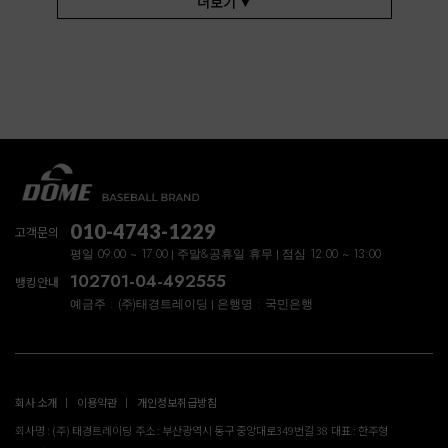
더보기 ▼
010-4743-1229
고객문의
평일 09:00 ~ 17:00
주말&공휴일 휴무
점심 12:00 ~ 13:00
102701-04-492555
뱅킹안내
예금주 : (주)태경트레이딩
은행명 : 국민은행
회사 소개
이용약관
개인정보취급방침
회사명 : (주) 태경트레이딩
주소 : 부산광역시 동구 중앙대로349번길 38
대표 : 한주형